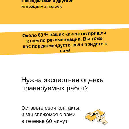
с переделками и другими
итерациями правок
Около 80 % наших клиентов пришли
к нам по рекомендации. Вы тоже
нас порекомендуете, если придете к
нам!
Нужна экспертная оценка
планируемых работ?
мендации. Вы тоже нас порекомендуете, если
Оставьте свои контакты,
и мы свяжемся с вами
в течение 60 минут