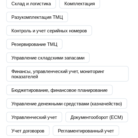
Склад и логистика
подсистемам
Комплектация
Выполнена доработка раздельного
Разукомплектация ТМЦ
учета в части управленческого и
регламентированного учета
Контроль и учет серийных номеров
Осуществлено внедрение собственной
подсистемы учета работы по сервису
Резервирование ТМЦ
Разработан механизм
Управление складскими запасами
уникального обмена с CRM
системой на базе SalesForce
Финансы, управленческий учет, мониторинг
показателей
Бюджетирование, финансовое планирование
Результаты проекта
Управление денежными средствами (казначейство)
Внедрена бесшовная интеграция с
программным продуктом 1С:
Управленческий учет
Документооборот (ECM)
Документооборот КОРП. Что позволяет
в оперативном режиме согласовывать
Учет договоров
Регламентированный учет
сделки с покупателями и поставщиками