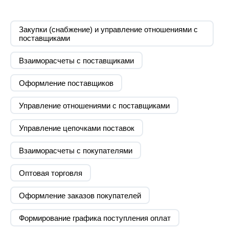
Внедрение 1С:Управление
Перечень автоматизированных
Закупки (снабжение) и управление отношениями с
Автоматизированы все циклы работы
торговлей
поставщиками
предприятия безотрывно от отражения
функций
финансового результата
Клиент
Взаиморасчеты с поставщиками
ООО Треллеборг, российский филиал
международной компании производителя
Оформление поставщиков
изделий из полимерных материалов
Задача
Управление отношениями с поставщиками
Осуществление внедрения 1С:Управление
торговлей
Управление цепочками поставок
Примечание
Взаиморасчеты с покупателями
Главной целью внедрения программного
продукта было получение оперативной
информации по расчету себестоимости
Оптовая торговля
товаров и формирования цены продажи. В
начале 2018 года компания решила
Оформление заказов покупателей
автоматизировать бизнес-процессы с
помощью перехода на программные продукты
1С:Управление торговлей
Формирование графика поступления оплат