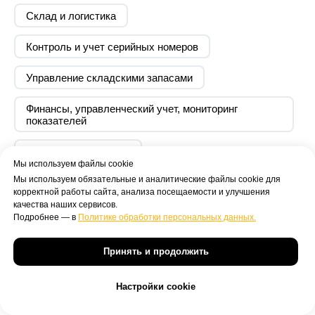
Склад и логистика
Выполненные работы
Контроль и учет серийных номеров
Внедрена система 1С:Управление
торговлей
Управление складскими запасами
Разработаны АРМ по всем
подсистемам
Финансы, управленческий учет, мониторинг
показателей
Выполнено внедрение собственного
бизнес-процесса учета поставок
Управленческий учет
товаров и расчета стоимости
Мы используем файлы cookie
Мы используем обязательные и аналитические файлы cookie для
Разработан механизм уникального
Внедрение 1С:Управление
корректной работы сайта, анализа посещаемости и улучшения
обмена с SAP системами
качества наших сервисов.
Перечень автоматизированных
Взаиморасчеты с покупателями
торговлей
управляющей компании
Подробнее — в
Политике обработки персональных данных.
функций
Автоматизировано более 25
Оптовая торговля
Клиент
рабочих мест
Принять и продолжить
ООО Плазиус, разработчик системы
Оформление заказов покупателей
лояльности. Дочерняя компания Сбербанка
Настройки cookie
Результаты проекта
Задача
Формирование графика поступления оплат