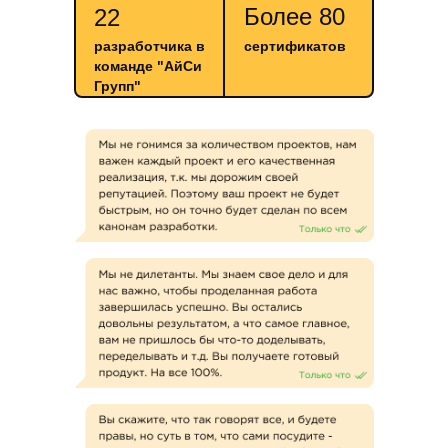
Более 80
22
разработчика в
сертификатов
команде "АйСи
Групп"