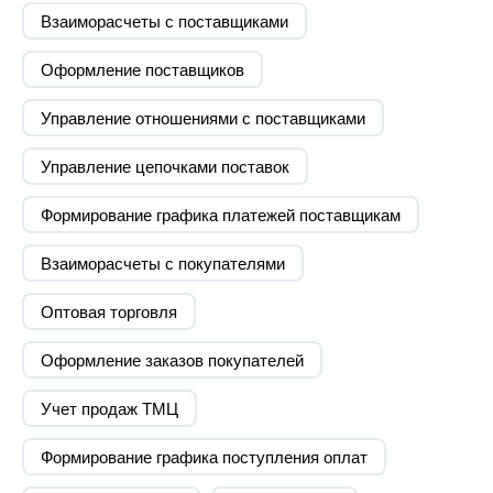
российском рынке по поставке запасных частей
Взаиморасчеты с поставщиками
Оформление поставщиков
Задача
Осуществление перехода с 1С:УПП на 1С:ERP
Управление отношениями с поставщиками
Примечание
Управление цепочками поставок
Главной целью перехода на новый
программный продукт было объединение
Формирование графика платежей поставщикам
управленческого и бухгалтерского учета. В
середине 2019 года компания решила
автоматизировать бизнес-процессы с
Взаиморасчеты с покупателями
помощью перехода на программные продукты
1С:ERP и 1С:Документооборот КОРП
Оптовая торговля
Оформление заказов покупателей
Выполненные работы
Учет продаж ТМЦ
Внедрена система 1С:ERP и
1С:Документооборот
Формирование графика поступления оплат
Разработаны АРМ по всем